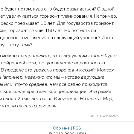
 будет потом, куда оно будет развиваться? С одной
дет увеличиваться горизонт планирования. Например,
 редко превышает 10 лет. Для государства горизонт
ухам, горизонт свыше 150 лет. Но вот есть ли
оценочного мышления на следующий уровень? И кто-
у на эту тему?
 можно предположить, что следующим этапом будет
нейронной сети, т.е. управление вероятностью
 В пределе это уровень пророков и мессий: Моисея,
 Например, неважно кто мы – истово верующие
 или что-то среднее, нам все равно приходится
еской среде христианской цивилизации. Эти рамки
около 2 тыс. лет назад Иисусом из Назарета. Мда,
 что ни на есть серьезная.
вк
мысли вслух
Обо мне
|
RSS