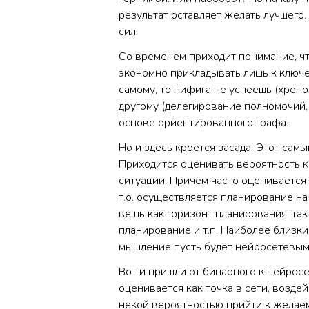
результат оставляет желать лучшего.
сил.
Со временем приходит понимание, чт
экономно прикладывать лишь к ключе
самому, то нифига не успеешь (хрено
другому (делегирование полномочий, 
основе ориентированного графа.
Но и здесь кроется засада. Этот самы
Приходится оценивать вероятность 
ситуации. Причем часто оценивается 
т.о. осуществляется планирование на
вещь как горизонт планирования: такт
планирование и т.п. Наиболее близки
мышление пусть будет нейросетевым
Вот и пришли от бинарного к нейрос
оценивается как точка в сети, возде
некой вероятностью прийти к желаем