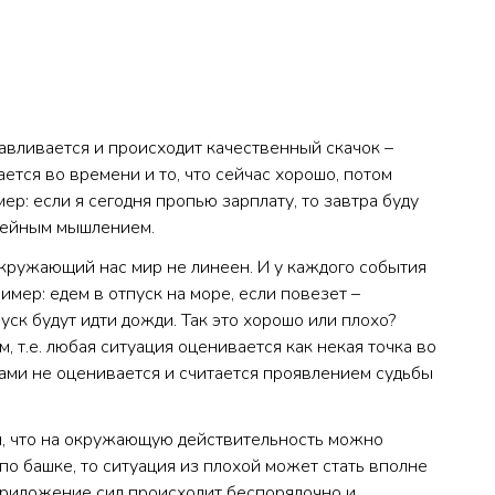
авливается и происходит качественный скачок –
ается во времени и то, что сейчас хорошо, потом
ер: если я сегодня пропью зарплату, то завтра буду
инейным мышлением.
 окружающий нас мир не линеен. И у каждого события
мер: едем в отпуск на море, если повезет –
уск будут идти дожди. Так это хорошо или плохо?
 т.е. любая ситуация оценивается как некая точка во
ами не оценивается и считается проявлением судьбы
я, что на окружающую действительность можно
 по башке, то ситуация из плохой может стать вполне
приложение сил происходит беспорядочно и