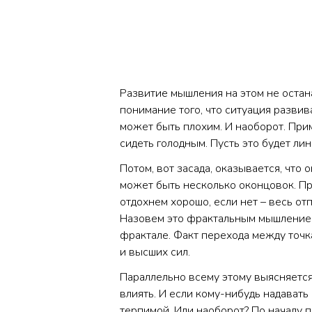
Развитие мышления на этом не остан
понимание того, что ситуация развив
может быть плохим. И наоборот. Прим
сидеть голодным. Пусть это будет л
Потом, вот засада, оказывается, что
может быть несколько оконцовок. При
отдохнем хорошо, если нет – весь отп
Назовем это фрактальным мышлением,
фрактале. Факт перехода между точк
и высших сил.
Параллельно всему этому выясняетс
влиять. И если кому-нибудь надавать
терпимой. Или наоборот? По началу 