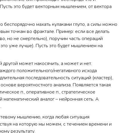
 Пусть это будет векторным мышлением, от вектора
о беспорядочно махать кулаками глупо, а силы можно
вым точкам во фрактале. Пример: если все делать
во, но не смертельно), поручим часть операций
это уже лучше). Пусть это будет мышлением на
й другой может накосячить, а может и нет.
каждого положительного/негативного исхода
длительная последовательность ситуаций (кластер),
 основе вероятностного анализа. Появляется такая
ическое п., оперативное п., стратегическое
й математический аналог – нейронная сеть. А
.
етевому мышлению, когда любая ситуация
йствуя на которую мы можем, с течением времени и
ому результату.