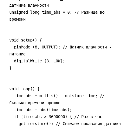
датчика влажности
unsigned long time_abs = 0; // Разница во
времени
void setup() {
pinMode (8, OUTPUT); // Датчик влажности -
питание
digitalWrite (8, LOW);
}
void loop() {
time_abs = millis() - moisture_time; //
Сколько времени прошло
time_abs = abs(time_abs);
if (time_abs > 3600000) { // Раз в час
get_moisture(); // Снимаем показания датчика