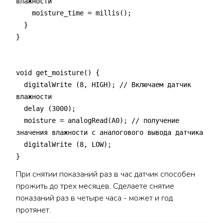
влажности
moisture_time = millis();
}
}
void get_moisture() {
digitalWrite (8, HIGH); // Включаем датчик
влажности
delay (3000);
moisture = analogRead(A0); // получение
значения влажности с аналогового вывода датчика
digitalWrite (8, LOW);
}
При снятии показаний раз в час датчик способен
прожить до трех месяцев. Сделаете снятие
показаний раз в четыре часа - может и год
протянет.