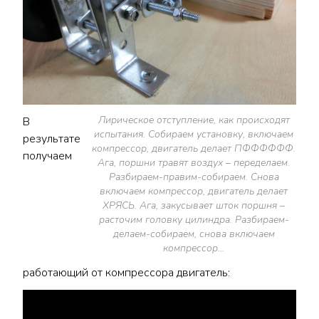
Лирическое отступление, как происходят
В
испытания. Собираем установку, включаем
результате
компрессор, двигатель делает ПФФФФФФ.
получаем
Ага, поршни травят воздух – переделаем.
Разбираем-правим-собираем. Снова
включаем компрессор, двигатель делает
ХРЯСЬ. Ага, закусывает шток поршня –
расточим головку цилиндра. Разбираем-
делаем-собираем, снова включаем
компрессор…
работающий от компрессора двигатель: