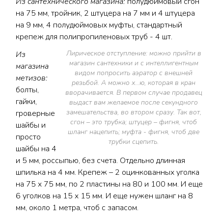
Из сантехнического магазина:
полудюймовый сгон
на 75 мм, тройник, 2 штуцера на 7 мм и 4 штуцера
на 9 мм, 4 полудюймовых муфты, стандартный
крепеж для полипропиленовых труб - 4 шт.
Лирическое отступление: можно прийти в
Из
магазин сантехники и с интеллигентным
магазина
видом попросить аэратор с внешней
метизов:
резьбой. А можно х…ю, которая в кран
болты,
вворачивается. В первом случае продавец
гайки,
выдаст вам желаемое после секундного
замешательства, во втором сразу. Так вот,
гроверные
сгон – это трубка; штуцер – фигня, чтоб
шайбы и
шланг нацепить; муфта - фигня, чтоб две
просто
трубки сцепить.
шайбы на 4
и 5 мм, россыпью, без счета. Отдельно длинная
шпилька на 4 мм. Крепеж – 2 оцинкованных уголка
на 75 x 75 мм, по 2 пластины на 80 и 100 мм. И еще
6 уголков на 15 x 15 мм. И еще нужен шланг на 8
мм, около 1 метра, чтоб с запасом.