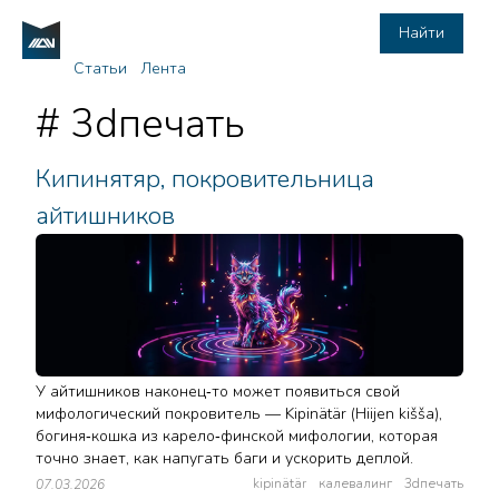
Найти
Статьи
Лента
# 3dпечать
Кипинятяр, покровительница
айтишников
У айтишников наконец‑то может появиться свой
мифологический покровитель — Kipinätär (Hiijen kišša),
богиня‑кошка из карело‑финской мифологии, которая
точно знает, как напугать баги и ускорить деплой.
kipinätär
калевалинг
3dпечать
07.03.2026