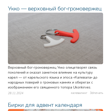
Укко — верховный бог‑громовержец
Верховный бог‑громовержец Укко олицетворял связь
поколений и оказал заметное влияние на культуру
карел — от карельского языка и эпоса «Калевала» до
народных поверий о громовых камнях и оберегах с
изображением его священного топора Ukonkirves.
калевалинг
3dпечать
28.11.2024
Бирки для адвент календаря