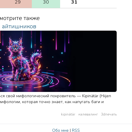
29
30
31
мотрите также
а айтишников
я свой мифологический покровитель — Kipinätär (Hiijen
мифологии, которая точно знает, как напугать баги и
kipinätär
калевалинг
3dпечать
Обо мне
|
RSS