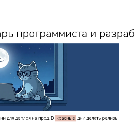
рь программиста и разраб
и для деплоя на прод. В
красные
дни делать релизы