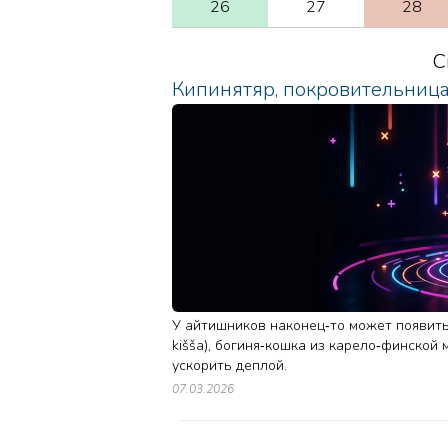
26
27
28
С
Кипинятяр, покровительниц
У айтишников наконец‑то может появитьс
kišša), богиня‑кошка из карело‑финской 
ускорить деплой.
07.03.2026