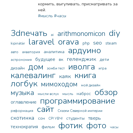
кормить, выгуливать, присматривать за
ней.
#мысль
#часы
3dпечать
diy
arithmonomicon
ai
laravel
orava
seo
php
steam
kipinätär
ардуино
аналитика
авто
акватория
геленджик
будущее
вк
дети
астрономия
дом
иволга
дизайн
зомби тест
игра
калевалинг
книга
каяк
логбук
мимоходом
мой дизайн
обзор
музыка
наброс
мысли вслух
мысль
программирование
оглавление
сайт
реформация
Сказки Северной империи
скотинка
тверь
сон
студенты
СР! УВЧ!
фотик
фото
технократия
фильм
часы