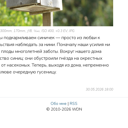
00mm, 170mm, ƒ/8, 1⁄640, ISO 400, +0.3 EV, JPG
мы подкармливаем синичек — просто из любви к
ьствия наблюдать за ними. Поначалу наши усилия ни
м плоды многолетней заботы. Вокруг нашего дома
тво синиц: они обустроили гнёзда на окрестных
 от насекомых. Теперь, выходя из дома, непременно
 клюве очередную гусеницу.
30.05.2026 18:00
Обо мне
|
RSS
© 2010-2026 WDN