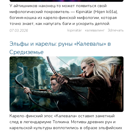
У айтишников наконец‑то может появиться свой
мифологический покровитель — Kipinätär (Hiijen kišša),
богиня‑кошка из карело‑финской мифологии, которая
точно знает, как напугать баги и ускорить деплой.
kipinätär
калевалинг
3dпечать
07.03.2026
Эльфы и карелы: руны «Калевалы» в
Средиземье
Карело-финский эпос «Калевала» оставил заметный
след в легендариуме Толкина. Мотивы древних рун и
карельской культуры воплотились в образе эльфийских