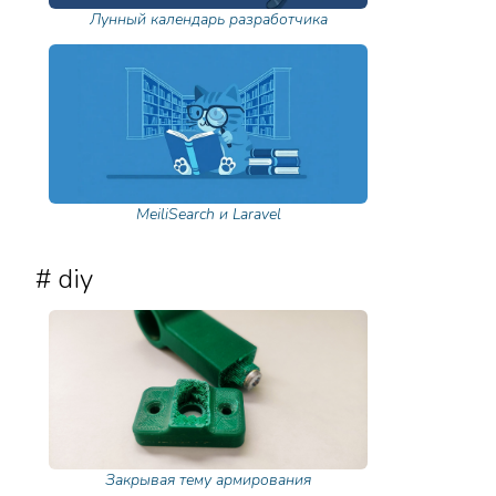
Лунный календарь разработчика
MeiliSearch и Laravel
# diy
Закрывая тему армирования